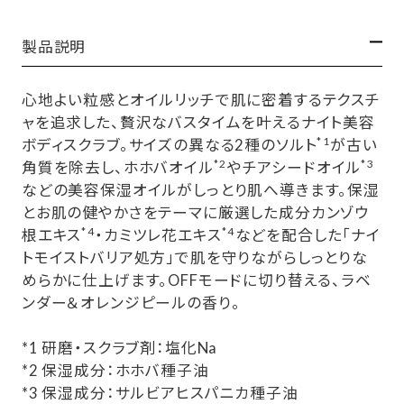
製品説明
心地よい粒感とオイルリッチで肌に密着するテクスチ
ャを追求した、贅沢なバスタイムを叶えるナイト美容
*1
ボディスクラブ。サイズの異なる2種のソルト
が古い
*2
*3
角質を除去し、ホホバオイル
やチアシードオイル
などの美容保湿オイルがしっとり肌へ導きます。保湿
とお肌の健やかさをテーマに厳選した成分カンゾウ
*4
*4
根エキス
・カミツレ花エキス
などを配合した「ナイ
トモイストバリア処方」で肌を守りながらしっとりな
めらかに仕上げます。OFFモードに切り替える、ラベ
ンダー＆オレンジピールの香り。
*1 研磨・スクラブ剤：塩化Na
*2 保湿成分：ホホバ種子油
*3 保湿成分：サルビアヒスパニカ種子油